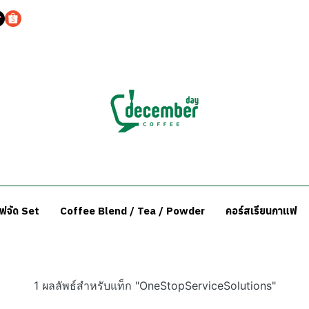
แฟจัด Set
Coffee Blend / Tea / Powder
คอร์สเรียนกาแฟ
1 ผลลัพธ์สำหรับแท็ก "OneStopServiceSolutions"