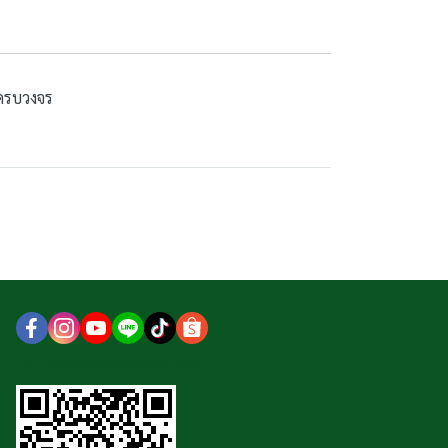
บครบวงจร
@decemberdaycoffee