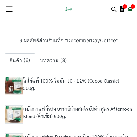
0
0
9 ผลลัพธ์สำหรับแท็ก "DecemberDayCoffee"
สินค้า (6)
บทความ (3)
โกโก้แท้ 100% ไขมัน 10 - 12% (Cocoa Classic)
500g.
เมล็ดกาแฟคั่วสด อาราบิก้าผสมโรบัสต้า สูตร Afternoon
Blend (คั่วเข้ม) 500g.
เมล็ดกาแฟสูตร Evening อาราบิก้า 100% คั่วกลางค่อน