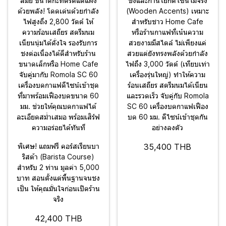
สมัย ขนาดกะทัดรัดแต่แฝง
ชงและก้านโยกดีไซน์ไม้จริง
ด้วยพลัง! โดดเด่นด้วยกำลัง
(Wooden Accents) เหมาะ
ไฟสูงถึง 2,800 วัตต์ ให้
สำหรับชาว Home Cafe
ความร้อนเสถียร สตรีมนม
หรือร้านกาแฟที่เน้นความ
เนียนนุ่มได้ดั่งใจ รองรับการ
สวยงามมีสไตล์ ไม่เพียงแค่
ชงต่อเนื่องได้ดีสำหรับร้าน
สวยแต่ยังทรงพลังด้วยกำลัง
ขนาดเล็กหรือ Home Cafe
ไฟถึง 3,000 วัตต์ (เทียบเท่า
จับคู่มากับ Romola SC 60
เครื่องรุ่นใหญ่) ทำให้ความ
เครื่องบดกาแฟดีไซน์เข้าชุด
ร้อนเสถียร สตรีมนมได้เนียน
ที่มาพร้อมเฟืองบดขนาด 60
และรวดเร็ว จับคู่กับ Romola
มม. ช่วยให้คุณบดกาแฟได้
SC 60 เครื่องบดกาแฟเฟือง
ละเอียดสม่ำเสมอ พร้อมเสิร์ฟ
บด 60 มม. ดีไซน์เข้าชุดกัน
ความอร่อยได้ทันที
อย่างลงตัว
พิเศษ! แถมฟรี คอร์สเรียนบา
35,400 THB
ริสต้า (Barista Course)
สำหรับ 2 ท่าน มูลค่า 5,000
บาท สอนตั้งแต่พื้นฐานจนชง
เป็น ให้คุณมั่นใจก่อนเปิดร้าน
จริง
42,400 THB