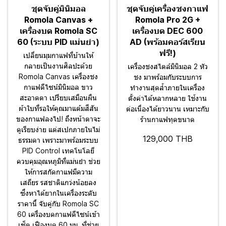
ชุดจับคู่มินิมอล
ชุดจับคู่เครื่องชงกาแฟ
Romola Canvas +
Romola Pro 2G +
เครื่องบด Romola SC
เครื่องบด DEC 600
60 (ระบบ PID แม่นยำ)
AD (พร้อมคอร์สเรียน
ฟรี!)
เปลี่ยนมุมกาแฟที่บ้านให้
กลายเป็นงานศิลปะด้วย
เครื่องชงสไตล์มินิมอล 2 หัว
Romola Canvas เครื่องชง
ชง มาพร้อมกับระบบการ
กาแฟดีไซน์มินิมอล ขาว
ทำงานสุดล้ำภายในเครื่อง
สะอาดตา เปรียบเสมือนผืน
ตั้งค่าได้หลากหลาย ใช้งาน
ผ้าใบที่รอให้คุณมาแต้มสีสัน
ต่อเนื่องได้ยาวนาน เหมาะกับ
ของกาแฟลงไป! ถึงหน้าตาจะ
ร้านกาแฟทุดขนาด
ดูเรียบง่าย แต่สเปกภายในไม่
129,000 THB
ธรรมดา เพราะมาพร้อมระบบ
PID Control เทคโนโลยี
ควบคุมอุณหภูมิที่แม่นยำ ช่วย
ให้การสกัดกาแฟมีความ
เสถียร รสชาติแกว่งน้อยลง
ซึ่งหาได้ยากในเครื่องระดับ
ราคานี้ จับคู่กับ Romola SC
60 เครื่องบดกาแฟดีไซน์เข้า
เซ็ต เฟืองบด 60 มม. ที่ช่วย